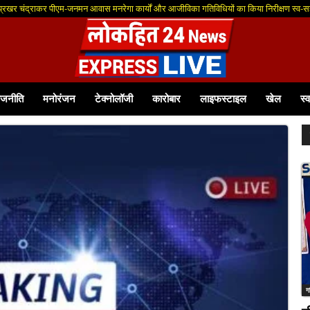
खर चंद्राकर पीएम-जनमन आवास मनरेगा कार्यों और आजीविका गतिविधियों का किया निरीक्षण स्व-सहायता
आवेदन आमंत्रित
ाजनीति
मनोरंजन
टेक्नोलॉजी
कारोबार
लाइफस्टाइल
खेल
स्व
ग