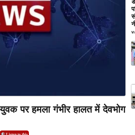
ड
प
स
न
V
या युवक पर हमला गंभीर हालत में देवभोग
Listen to this