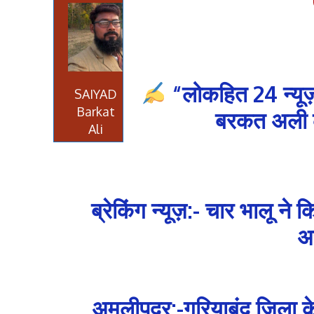
“लोकहित 24 न्यूज़
SAIYAD
Barkat
बरकत अली की
Ali
ब्रेकिंग न्यूज़:- चार भालू न
अस
अमलीपदर:-गरियाबंद जिला के 