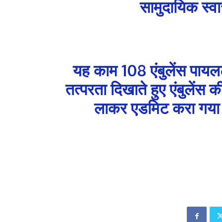
सामुदायिक स्वा
यह काम 108 एंबुलेंस पायलट
तत्परता दिखाते हुए एंबुलेंस
लाकर एडमिट करा गया जह