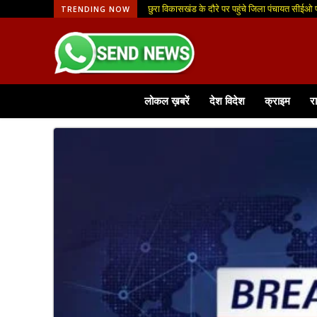
छुरा विकासखंड के दौरे पर पहुंचे जिला पंचायत सीईओ प्र
धरती आबा-जनजातीय ग्राम उत्कर्ष अभियान अंतर्गत 
TRENDING NOW
लोकल ख़बरें
देश विदेश
क्राइम
र