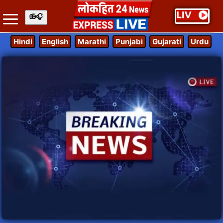
Hindi
English
Marathi
Punjabi
Gujarati
Urdu