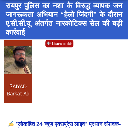
रायपुर पुलिस का नशा के विरुद्ध व्यापक जन
जागरूकता अभियान ”हेलो जिंदगी” के दौरान
ए.सी.सी.यू. अंतर्गत नारकोटिक्स सेल की बड़ी
कार्रवाई
Listen to this
SAIYAD
Barkat Ali
“लोकहित 24 न्यूज़ एक्सप्रेस लाइव” प्रधान संपादक-