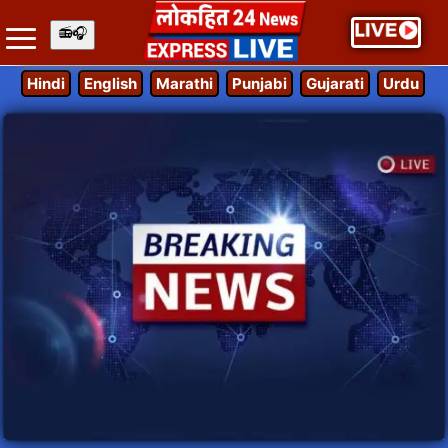
Hindi
English
Marathi
Punjabi
Gujarati
Urdu