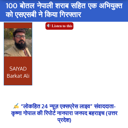
100 बोतल नेपाली शराब सहित एक अभियुक्त
को एसएसबी ने किया गिरफ्तार
Listen to this
SAIYAD
Barkat Ali
“लोकहित 24 न्यूज़ एक्सप्रेस लाइव” संवाददाता-
कृष्णा गोपाल की रिपोर्ट नानपारा जनपद बहराइच (उत्तर
प्रदेश)