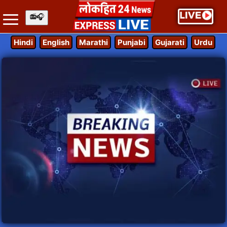
Hindi
English
Marathi
Punjabi
Gujarati
Urdu