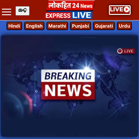
Hindi
English
Marathi
Punjabi
Gujarati
Urdu