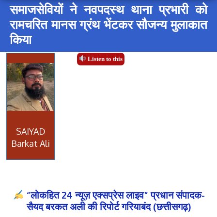
समाजसेवियों ने नवपदस्थ थाना प्रभारी को
रामचरित मानस ग्रंथ भेंटकर सौजन्य मुलाकात
किया
Listen to this
SAIYAD
Barkat Ali
“लोकहित 24 न्यूज़ एक्सप्रेस लाइव” प्रधान संपादक-
सैयद बरकत अली की रिपोर्ट गरियाबंद (छत्तीसगढ़)