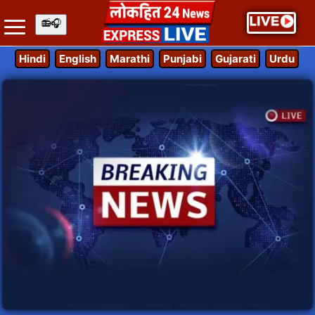
Hindi
English
Marathi
Punjabi
Gujarati
Urdu