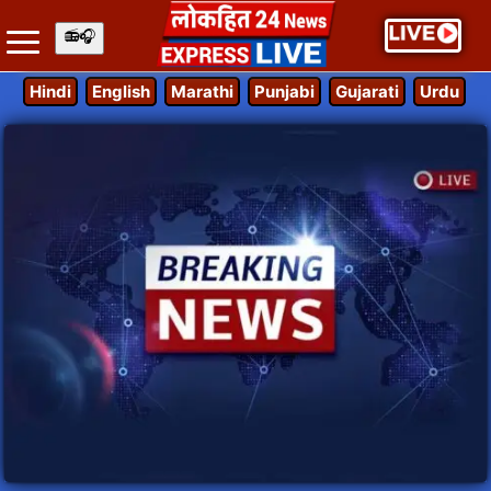
Hindi
English
Marathi
Punjabi
Gujarati
Urdu