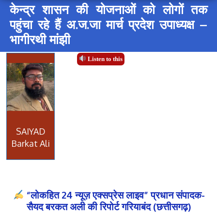
केन्द्र शासन की योजनाओं को लोगों तक
पहुंचा रहे हैं अ.ज.जा मार्च प्रदेश उपाध्यक्ष –
भागीरथी मांझी
Listen to this
SAIYAD
Barkat Ali
“लोकहित 24 न्यूज़ एक्सप्रेस लाइव” प्रधान संपादक-
सैयद बरकत अली की रिपोर्ट गरियाबंद (छत्तीसगढ़)