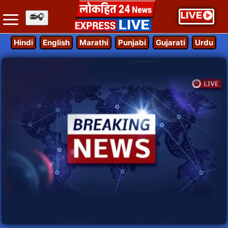
Hindi
English
Marathi
Punjabi
Gujarati
Urdu