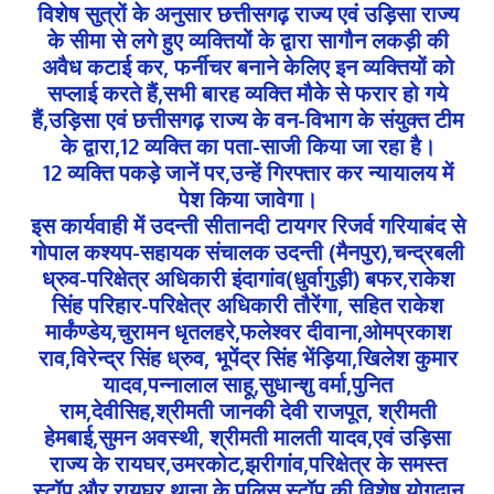
विशेष सुत्रों के अनुसार छत्तीसगढ़ राज्य एवं उड़िसा राज्य
के सीमा से लगे हुए व्यक्तियों के द्वारा सागौन लकड़ी की
अवैध कटाई कर, फर्नीचर बनाने केलिए इन व्यक्तियों को
सप्लाई करते हैं,सभी बारह व्यक्ति मौके से फरार हो गये
हैं,उड़िसा एवं छत्तीसगढ़ राज्य के वन-विभाग के संयुक्त टीम
के द्वारा,12 व्यक्ति का पता-साजी किया जा रहा है।
12 व्यक्ति पकड़े जानें पर,उन्हें गिरफ्तार कर न्यायालय में
पेश किया जावेगा।
इस कार्यवाही में उदन्ती सीतानदी टायगर रिजर्व गरियाबंद से
गोपाल कश्यप-सहायक संचालक उदन्ती (मैनपुर),चन्द्रबली
ध्रुव-परिक्षेत्र अधिकारी इंदागांव(धुर्वागुड़ी) बफर,राकेश
सिंह परिहार-परिक्षेत्र अधिकारी तौरेंगा, सहित राकेश
मार्कंण्डेय,चुरामन धृतलहरे,फलेश्वर दीवाना,ओमप्रकाश
राव,विरेन्द्र सिंह ध्रुव, भूपेंद्र सिंह भेंड़िया,खिलेश कुमार
यादव,पन्नालाल साहू,सुधान्शु वर्मा,पुनित
राम,देवीसिह,श्रीमती जानकी देवी राजपूत, श्रीमती
हेमबाई,सुमन अवस्थी, श्रीमती मालती यादव,एवं उड़िसा
राज्य के रायघर,उमरकोट,झरीगांव,परिक्षेत्र के समस्त
स्टॉप और रायघर थाना के पुलिस स्टॉप की विशेष योगदान