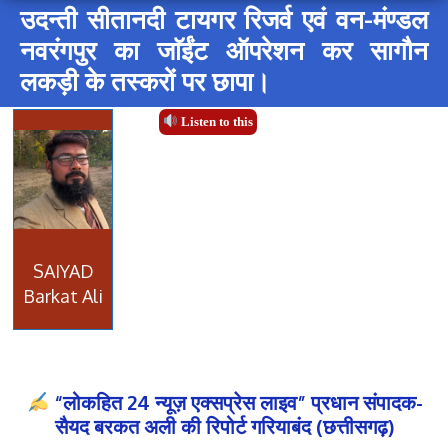
उदन्ती सीतानदी टायगर रिजर्व एवं वन-मंण्डल
नवरंगपुर का जाॅईंट ऑपरेशन कर सागौन
लकड़ी के तस्करों पर छापा।
Listen to this
SAIYAD
Barkat Ali
“लोकहित 24 न्यूज़ एक्सप्रेस लाइव” प्रधान संपादक-
सैयद बरकत अली की रिपोर्ट गरियाबंद (छत्तीसगढ़)