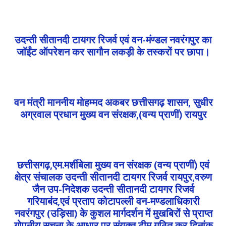
उदन्ती सीतानदी टायगर रिजर्व एवं वन-मंण्डल नवरंगपुर का
जाॅईंट ऑपरेशन कर सागौन लकड़ी के तस्करों पर छापा।
वन मंत्री माननीय मोहम्मद अकबर छत्तीसगढ़ शासन, सुधीर
अग्रवाल प्रधान मुख्य वन संरक्षक,(वन्य प्राणीं) रायपुर
छत्तीसगढ़,एम.मर्शीबेला मुख्य वन संरक्षक (वन्य प्राणीं) एवं
क्षेत्र संचालक उदन्ती सीतानदी टायगर रिजर्व रायपुर,वरुण
जैन उप-निदेशक उदन्ती सीतानदी टायगर रिजर्व
गरियाबंद,एवं प्रताप कोटापल्ली वन-मण्डलाधिकारी
नवरंगपुर (उड़िसा) के कुशल मार्गदर्शन में मुखबिरों से प्राप्त
गोपनीय सूचना के आधार पर,संयुक्त टीम गठित कर दिनांक