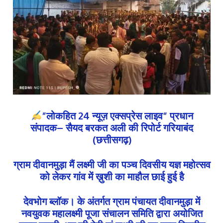
”लोकहित 24 न्यूज़ एक्सप्रेस लाइव” प्रधान
संपादक– सैयद बरकत अली की रिपोर्ट गरियाबंद
(छत्तीसगढ़)
ग्राम दीवानमुड़ा मैं लक्ष्मी जी का पञ्च दिवसीय यज्ञ महोत्सव
को लेकर गांव में ख़ुशी का माहौल छाई हुई है
देवभोग ब्लॉक। के अंतर्गत ग्राम पंचायत दीवानमुड़ा में
नवयुवक महालक्ष्मी पूजा संचालन समिति द्वारा अयोजित