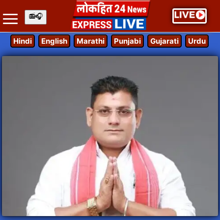
Hindi
English
Marathi
Punjabi
Gujarati
Urdu