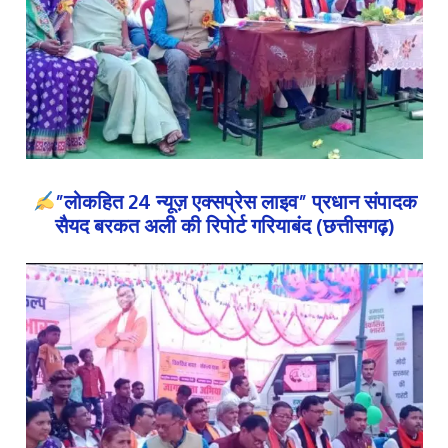
”लोकहित 24 न्यूज़ एक्सप्रेस लाइव” प्रधान संपादक
सैयद बरकत अली की रिपोर्ट गरियाबंद (छत्तीसगढ़)