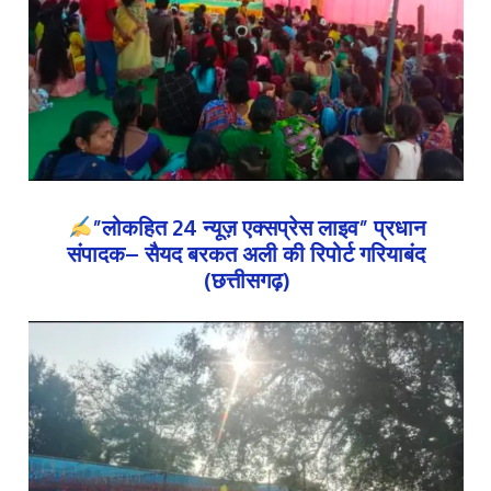
”लोकहित 24 न्यूज़ एक्सप्रेस लाइव” प्रधान
संपादक– सैयद बरकत अली की रिपोर्ट गरियाबंद
(छत्तीसगढ़)