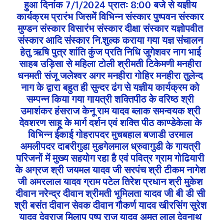
हुआ दिनांक 7/1/2024 प्रातः 8:00 बजे से यज्ञीय
कार्यक्रम प्रारंभ जिसमें विभिन्न संस्कार पुष्पवन संस्कार
मुण्डन संस्कार विसारंभ संस्कार दीक्षा संस्कार यज्ञोपवीत
संस्कार आदि संस्कार नि.शुल्क कराया गया यज्ञ संचालन
हेतु ऋषि पुत्र शांति कुंज प्रति निधि जुगेशवर नाग भाई
साहब उड़िसा से महिला टोली श्रीमती टिकेमणी मनहीरा
धनमती संजू जलेश्वर अगर मनहीरा गोहिर मनहीरा तुलेन्द
नाग के द्वारा बहुत ही सुन्दर ढंग से यज्ञीय कार्यक्रम को
सम्पन्न किया गया गायत्री शक्तिपीठ के वरिष्ठ श्री
उमाशंकर हंसराज केनू राम यादव ब्लाक समन्वयक श्री
देवशरण साहू के मार्ग दर्शन एवं शक्ति पीठ काण्डेकेला के
विभिन्न ईकाई गोहरापदर मुचबहाल बजाडी उरमाल
अमलीपदर दाबरीगुडा मुडगेलमाल ध्रुवागुडी के गायत्री
परिजनों में मुख्य सहयोग रहा है एवं पवित्र ग्राम गोढियारी
के अग्रज श्री जयमल यादव जी सरपंच श्री टीकम नागेश
जी अमरलाल यादव ग्राम पटेल तिरेश प्रधान श्री मुकेश
दीवान नरेन्द्र दीवान श्रीमती भूमिलता यादव जी बी डी सी
श्री बसंत दीवान सेवक दीवान गौकर्ण यादव खीरसिंग सुरेश
यादव देवराज मिलाप पुष्प राज यादव अमृत लाल देवनाथ