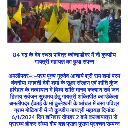
84 गढ़ के देव स्थल पवित्र कांन्दाडोंगर में नौ कुण्डीय
गायत्री महायज्ञ का हुआ संपन्न
अमलीपदर–:–परम पूज्य गुरुदेव आचार्य श्री राम शर्मा परम
वंदनीया भगवती देवी शर्मा के सुक्ष्म संरक्षण एवं शांति कुंज
हरिद्वार के तत्वाधान में विश्व शांति मानव कल्याण सर्व जन
हिताय सर्वजन सुखमय हेतु गायत्री शक्तिपीठ काण्डेकेला
अमलीपदर ईकाई के मां कुलेश्वरी के आंचल में बसा पवित्र
ग्राम गोढियारी में नौ कुण्डीय गायत्री महायज्ञ दिनांक
6/1/2024 दिन शनिवार दोपहर 2 बजे कलशयात्रा से
प्रारम्भ होकर संध्या दीप यज्ञ प्रज्ञा पुराण प्रक्चन सम्पन्न