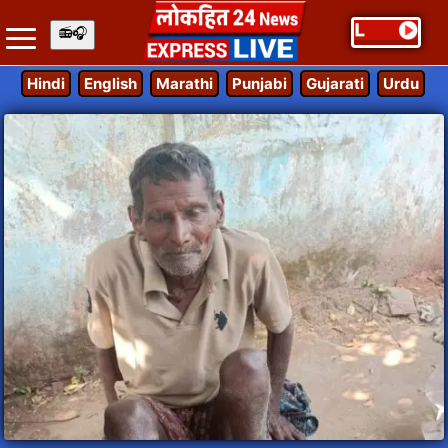
Hindi
English
Marathi
Punjabi
Gujarati
Urdu