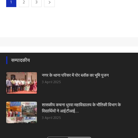
1
2
3
सम्पादकीय
नगर के थाना परिसर में पोर ब्लॉक का भूमि पूजन
3 April 2025
शासकीय कचना धुरवा महाविद्यालय के भौतिकी विभाग के
विद्यार्थियों ने आईटीआई...
3 April 2025