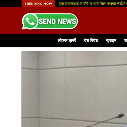
छुरा विकासखंड के दौरे पर पहुंचे जिला पंचायत सीईओ
धरती आबा-जनजातीय ग्राम उत्कर्ष अभियान अंतर
TRENDING NOW
लोकल ख़बरें
देश विदेश
क्राइम
र