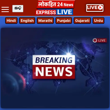
Hindi
English
Marathi
Punjabi
Gujarati
Urdu