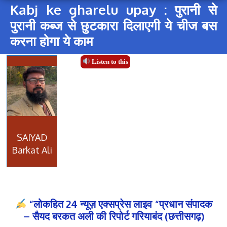
Kabj ke gharelu upay : पुरानी से
पुरानी कब्ज से छुटकारा दिलाएगी ये चीज बस
करना होगा ये काम
Listen to this
SAIYAD
Barkat Ali
“लोकहित 24 न्यूज़ एक्सप्रेस लाइव “प्रधान संपादक
– सैयद बरकत अली की रिपोर्ट गरियाबंद (छत्तीसगढ़)