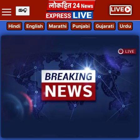
Hindi
English
Marathi
Punjabi
Gujarati
Urdu