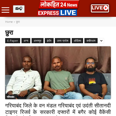
Home
छुरा
छुरा
E-Paper
अन्य
अभनपुर
इंदौर
उत्तर प्रदेश
ओडिशा
कबीरधाम
गरियाबंद
गरियाबंद जिले के वन मंडल गरियाबंद एवं उदंती सीतानदी
टाइगर रिजर्व के सरकारी दफ्तरों में बगैर कोई वैकेंसी