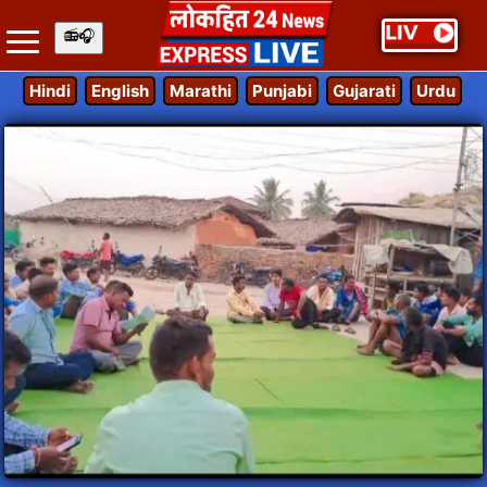
Hindi
English
Marathi
Punjabi
Gujarati
Urdu