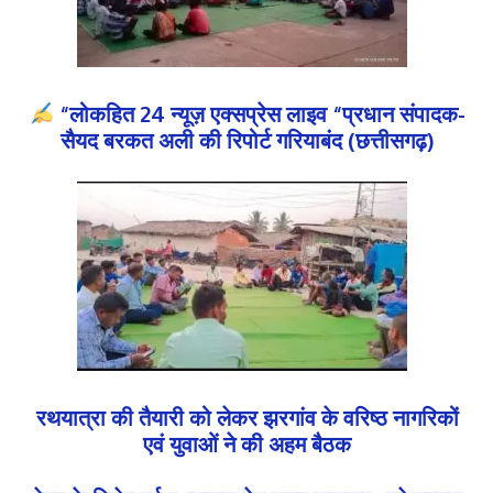
“लोकहित 24 न्यूज़ एक्सप्रेस लाइव “प्रधान संपादक-
सैयद बरकत अली की रिपोर्ट गरियाबंद (छत्तीसगढ़)
रथयात्रा की तैयारी को लेकर झरगांव के वरिष्ठ नागरिकों
एवं युवाओं ने की अहम बैठक