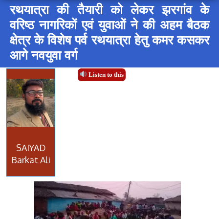
रथयात्रा की तैयारी को लेकर झरगांव के
वरिष्ठ नागरिकों एवं युवाओं ने की अहम बैठक
क्षेत्र के विशेष पर्व रथयात्रा हेतु कमर कसकर
आगे नवयुवा वर्ग
Listen to this
SAIYAD
Barkat Ali