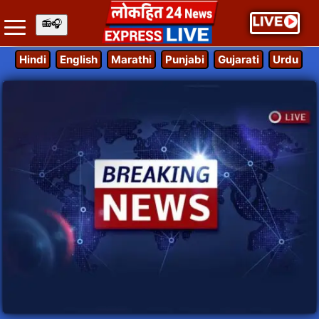
Hindi
English
Marathi
Punjabi
Gujarati
Urdu