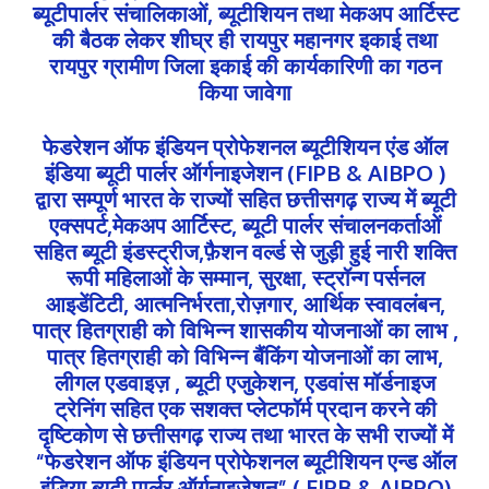
ब्यूटीपार्लर संचालिकाओं, ब्यूटीशियन तथा मेकअप आर्टिस्ट
की बैठक लेकर शीघ्र ही रायपुर महानगर इकाई तथा
रायपुर ग्रामीण जिला इकाई की कार्यकारिणी का गठन
किया जावेगा
फेडरेशन ऑफ इंडियन प्रोफेशनल ब्यूटीशियन एंड ऑल
इंडिया ब्यूटी पार्लर ऑर्गनाइजेशन (FIPB & AIBPO )
द्वारा सम्पूर्ण भारत के राज्यों सहित छत्तीसगढ़ राज्य में ब्यूटी
एक्सपर्ट,मेकअप आर्टिस्ट, ब्यूटी पार्लर संचालनकर्ताओं
सहित ब्यूटी इंडस्ट्रीज,फ़ैशन वर्ल्ड से जुड़ी हुई नारी शक्ति
रूपी महिलाओं के सम्मान, सुरक्षा, स्ट्रॉन्ग पर्सनल
आइडेंटिटी, आत्मनिर्भरता,रोज़गार, आर्थिक स्वावलंबन,
पात्र हितग्राही को विभिन्न शासकीय योजनाओं का लाभ ,
पात्र हितग्राही को विभिन्न बैंकिंग योजनाओं का लाभ,
लीगल एडवाइज़ , ब्यूटी एजुकेशन, एडवांस मॉर्डनाइज
ट्रेनिंग सहित एक सशक्त प्लेटफॉर्म प्रदान करने की
दृष्टिकोण से छत्तीसगढ़ राज्य तथा भारत के सभी राज्यों में
“फेडरेशन ऑफ इंडियन प्रोफेशनल ब्यूटीशियन एन्ड ऑल
इंडिया ब्यूटी पार्लर ऑर्गनाइजेशन” ( FIPB & AIBPO)