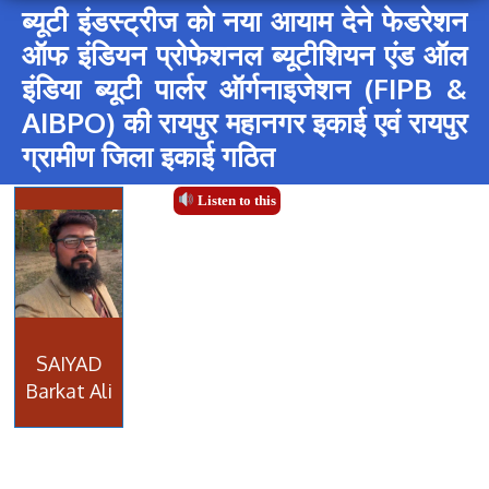
ब्यूटी इंडस्ट्रीज को नया आयाम देने फेडरेशन
ऑफ इंडियन प्रोफेशनल ब्यूटीशियन एंड ऑल
इंडिया ब्यूटी पार्लर ऑर्गनाइजेशन (FIPB &
AIBPO) की रायपुर महानगर इकाई एवं रायपुर
ग्रामीण जिला इकाई गठित
Listen to this
SAIYAD
Barkat Ali