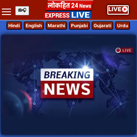
Hindi
English
Marathi
Punjabi
Gujarati
Urdu