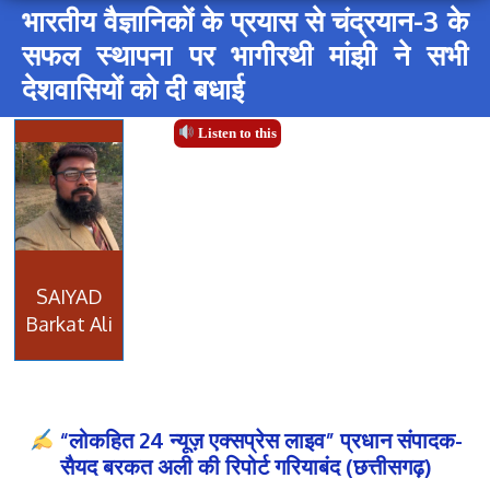
भारतीय वैज्ञानिकों के प्रयास से चंद्रयान-3 के
सफल स्थापना पर भागीरथी मांझी ने सभी
देशवासियों को दी बधाई
Listen to this
SAIYAD
Barkat Ali
“लोकहित 24 न्यूज़ एक्सप्रेस लाइव” प्रधान संपादक-
सैयद बरकत अली की रिपोर्ट गरियाबंद (छत्तीसगढ़)