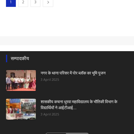
1
2
3
सम्पादकीय
नगर के थाना परिसर में पोर ब्लॉक का भूमि पूजन
3 April 2025
शासकीय कचना धुरवा महाविद्यालय के भौतिकी विभाग के
विद्यार्थियों ने आईटीआई...
3 April 2025